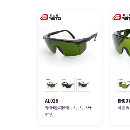
AL026
BH00
专业电焊眼镜，3、5、8号
可套近
可选