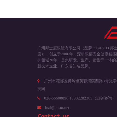
广州邦士度眼镜有限公司（品牌：BASTO 邦
度），创立于2006年，深耕眼部安全健康智能
护领域20年，是集研发、生产、销售于一体的
新技术企业、广东省知名品牌。
广州市花都区狮岭镇芙蓉河滨西路3号光学
技园
020-66608890 15302282389（业务咨询）
bsd@basto.net
Contact us