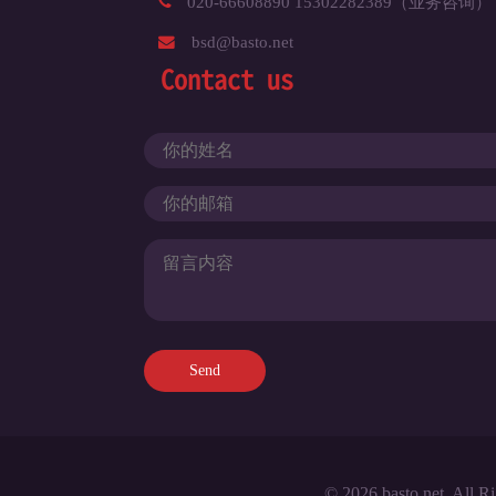
020-66608890 15302282389（业务咨询）
bsd@basto.net
Contact us
© 2026 basto.net. All R