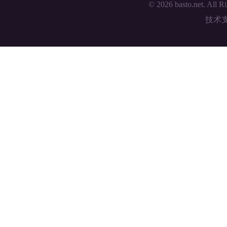
© 2026 basto.net. All R
技术