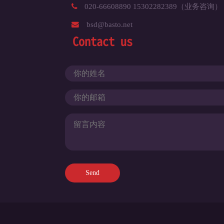
020-66608890 15302282389（业务咨询）
bsd@basto.net
Contact us